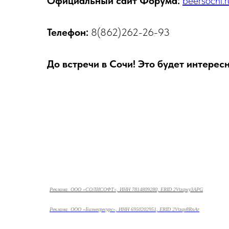
Официальный сайт Форума:
beersochi.r
Телефон:
8(862)262-26-93
До встречи в Сочи! Это будет интере
Реклама. ООО «СОЛИСОФТ», ИНН 7814809280, ERID 2Vtzqwy3APG
Реклама. ООО «Бизнесресурс», ИНН 6950202951, ERID 2Vtzqv8RnAr