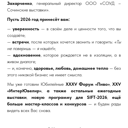
Захарченко
, генеральный директор ООО «СОУД –
Сочинские выставки».
Пусть 2026 год принесёт вам:
—
уверенность
— в своём деле и ценности того, что вы
создаёте;
—
встречи
, после которых хочется звонить и говорить:
«Ты
не поверишь — я нашёл!»
;
—
вдохновение
, которое рождается не в изоляции, а в
живом диалоге;
— и, конечно,
здоровье, любовь, домашнее тепло
— без
этого никакой бизнес не имеет смысла.
Мы уже готовим Юбилейные
XXXV
Форум «Пиво»
,
XXV
«ИнтерЮвелир»
,
а также остальные ежегодные
выставки
,
новую программу для SIFT-2026
,
ещё
больше мастер-классов и конкурсов
— и будем рады
видеть всех Вас снова.