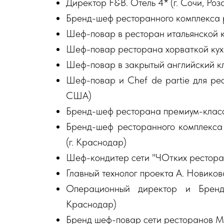
Директор F&B. Отель 4* (г. Сочи, Роз
Бренд-шеф ресторанного комплекса p
Шеф-повар в ресторан итальянской ку
Шеф-повар ресторана хорваткой кухни
Шеф-повар в закрытый английский клу
Шеф-повар и Chef de partie для рест
США)
Бренд-шеф ресторана премиум-класса 
Бренд-шеф ресторанного комплекса
(г. Краснодар)
Шеф-кондитер сети "ЧОтких ресторан
Главный технолог проекта А. Новикова 
Операционный директор и Брен
Краснодар)
Бренд шеф-повар сети ресторанов Mad