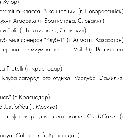
а Хутор)
remium-класса. 3 концепции. (г. Новороссийск)
хни Aragosta (г. Братислава, Словакия)
 Split (г. Братислава, Словакия)
б миллионеров "Клуб-Т" (г. Алматы, Казахстан)
орана премиум-класса Et Voila! (г. Вашингтон,
Fratelli (г. Краснодар)
 Клуба загородного отдыха "Усадьба Фамилия"
ов" (г. Краснодар)
JustforYou (г. Москва)
д шеф-повар для сети кафе Cup&Cake (г.
yar Collection (г. Краснодар)