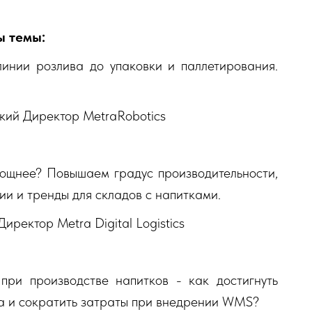
ы темы:
линии розлива до упаковки и паллетирования.
ий Директор MetraRobotics
 мощнее? Повышаем градус производительности,
ии и тренды для складов с напитками.
ректор Metra Digital Logistics
 при производстве напитков - как достигнуть
а и сократить затраты при внедрении WMS?