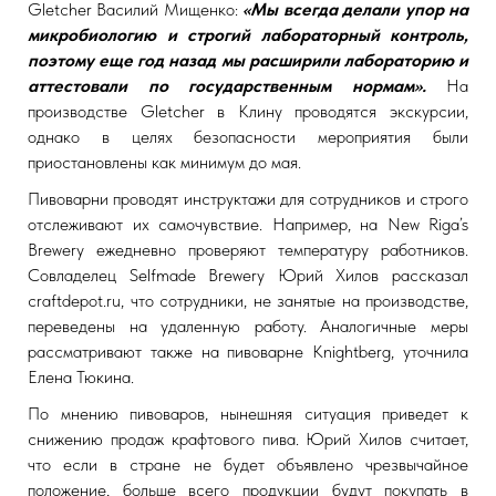
Gletcher Василий Мищенко:
«Мы всегда делали упор на
микробиологию и строгий лабораторный контроль,
поэтому еще год назад мы расширили лабораторию и
аттестовали по государственным нормам».
На
производстве Gletcher в Клину проводятся экскурсии,
однако в целях безопасности мероприятия были
приостановлены как минимум до мая.
Пивоварни проводят инструктажи для сотрудников и строго
отслеживают их самочувствие. Например, на New Riga’s
Brewery ежедневно проверяют температуру работников.
Совладелец Selfmade Brewery Юрий Хилов рассказал
craftdepot.ru, что сотрудники, не занятые на производстве,
переведены на удаленную работу. Аналогичные меры
рассматривают также на пивоварне Knightberg, уточнила
Елена Тюкина.
По мнению пивоваров, нынешняя ситуация приведет к
снижению продаж крафтового пива. Юрий Хилов считает,
что если в стране не будет объявлено чрезвычайное
положение, больше всего продукции будут покупать в