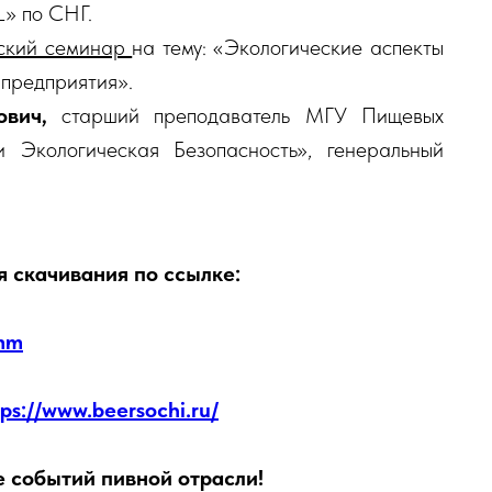
» по СНГ.
еский семинар
на тему: «Экологические аспекты
 предприятия».
ович,
старший преподаватель МГУ Пищевых
Экологическая Безопасность», генеральный
я скачивания по ссылке:
amm
tps://www.beersochi.ru/
е событий пивной отрасли!