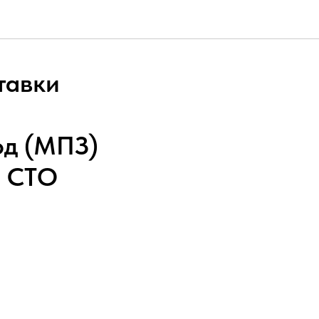
тавки
од (МПЗ)
и СТО