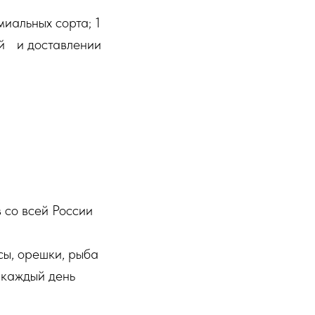
иальных сорта; 1
ей и доставлении
 со всей России
сы, орешки, рыба
 каждый день