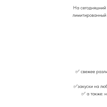
На сегодняшний 
лимитированный 
✅ свежее разли
✅закуски на люб
✅ а также: 