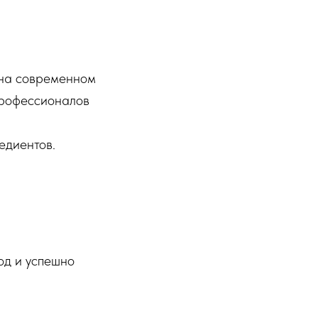
​ на современном
профессионалов
едиентов.
од и успешно