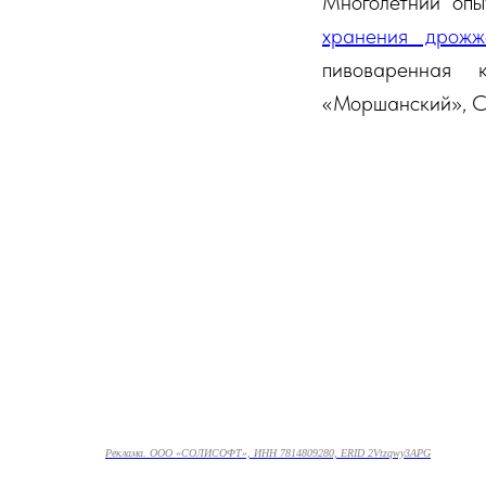
Многолетний опы
хранения дрожж
пивоваренная 
«Моршанский», Ca
Реклама. ООО «СОЛИСОФТ», ИНН 7814809280, ERID 2Vtzqwy3APG