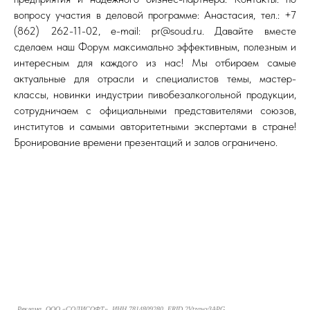
вопросу участия в деловой программе: Анастасия, тел.: +7
(862) 262-11-02, e-mail: pr@soud.ru. Давайте вместе
сделаем наш Форум максимально эффективным, полезным и
интересным для каждого из нас! Мы отбираем самые
актуальные для отрасли и специалистов темы, мастер-
классы, новинки индустрии пивобезалкогольной продукции,
сотрудничаем с официальными представителями союзов,
институтов и самыми авторитетными экспертами в стране!
Бронирование времени презентаций и залов ограничено.
Реклама. ООО «СОЛИСОФТ», ИНН 7814809280, ERID 2Vtzqwy3APG