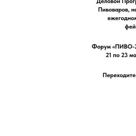
Деловой Прог
Пивоваров, н
ежегодном
фей
Форум «ПИВО-20
21 по 23 м
Переходите 