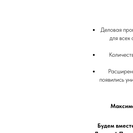
Деловая про
для всех
Количеств
Расширен
появились ун
Максима
Будем вмест