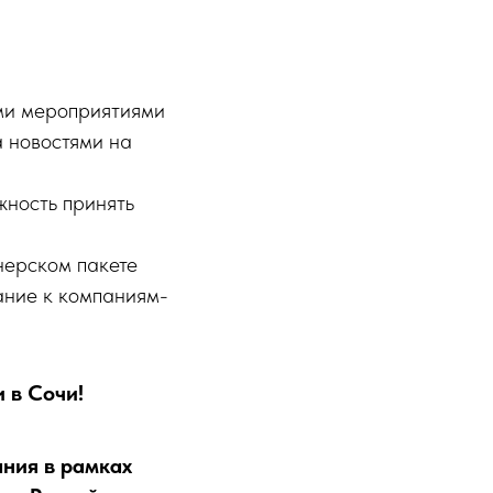
ми мероприятиями
а новостями на
жность принять
нерском пакете
ание к компаниям-
 в Сочи!
ния в рамках