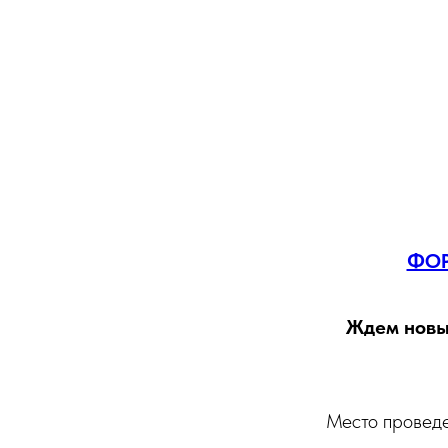
ФОР
Ждем новых
Место провед