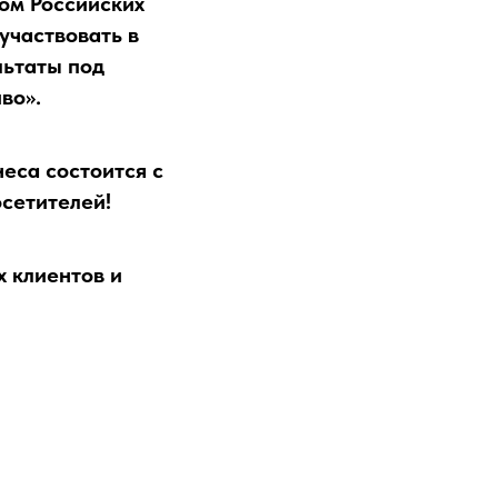
ом Российских
участвовать в
льтаты под
во».
еса состоится с
осетителей!
х клиентов и