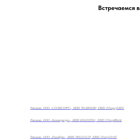
Встречаемся в
Реклама. ООО «СОЛИСОФТ», ИНН 7814809280, ERID 2Vtzqwy3APG
Реклама. ООО «Бизнесресурс», ИНН 6950202951, ERID 2Vtzqv8RnAr
Реклама. ООО «РиалБрю», ИНН 7802253129, ERID 2Vtzqv5YrST