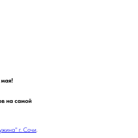
 мая!
ов на самой
жина" г. Сочи
.