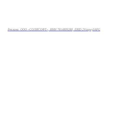
Реклама. ООО «СОЛИСОФТ», ИНН 7814809280, ERID 2Vtzqwy3APG