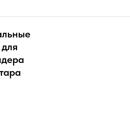
альные
 для
идера
тара