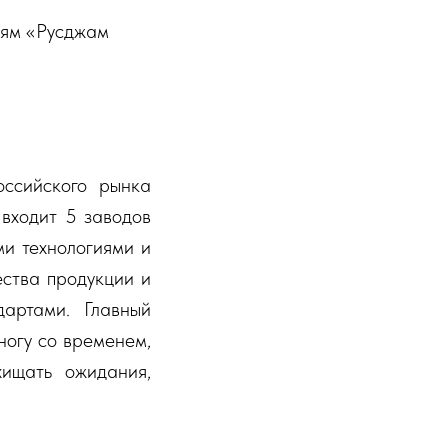
иям «Русджам
оссийского рынка
 входит 5 заводов
и технологиями и
ества продукции и
дартами. Главный
ногу со временем,
хищать ожидания,