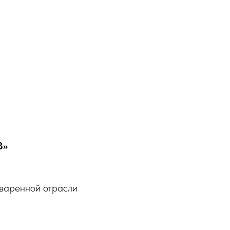
3»
оваренной отрасли