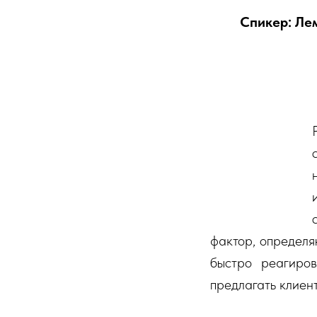
Спикер: Ле
фактор, определя
быстро реагиров
предлагать клиен