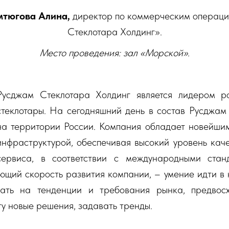
мтюгова Алина,
директор по коммерческим операц
Стеклотара Холдинг».
Место проведения: зал «Морской».
Русджам Стеклотара Холдинг является лидером р
стеклотары. На сегодняшний день в состав Русджам
на территории России. Компания обладает новейшим
инфраструктурой, обеспечивая высокий уровень кач
сервиса, в соответствии с международными стан
ющий скорость развития компании, – умение идти в 
ать на тенденции и требования рынка, предвос
ту новые решения, задавать тренды.