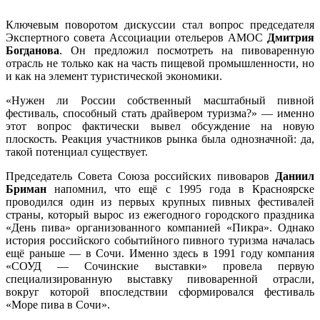
Ключевым поворотом дискуссии стал вопрос председателя
Экспертного совета Ассоциации отельеров АМОС
Дмитрия
Богданова
. Он предложил посмотреть на пивоваренную
отрасль не только как на часть пищевой промышленности, но
и как на элемент туристической экономики.
«Нужен ли России собственный масштабный пивной
фестиваль, способный стать драйвером туризма?» — именно
этот вопрос фактически вывел обсуждение на новую
плоскость. Реакция участников рынка была однозначной: да,
такой потенциал существует.
Председатель Совета Союза российских пивоваров
Даниил
Бриман
напомнил, что ещё c 1995 года в Красноярске
проводился один из первых крупных пивных фестивалей
страны, который вырос из ежегодного городского праздника
«День пива» организованного компанией «Пикра». Однако
история российского событийного пивного туризма началась
ещё раньше — в Сочи. Именно здесь в 1991 году компания
«СОУД — Сочинские выставки» провела первую
специализированную выставку пивоваренной отрасли,
вокруг которой впоследствии сформировался фестиваль
«Море пива в Сочи».