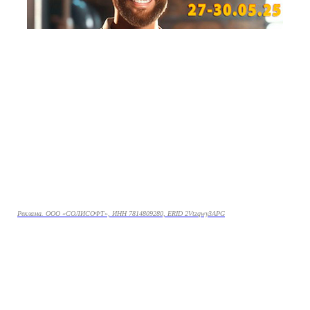
Реклама. ООО «СОЛИСОФТ», ИНН 7814809280, ERID 2Vtzqwy3APG