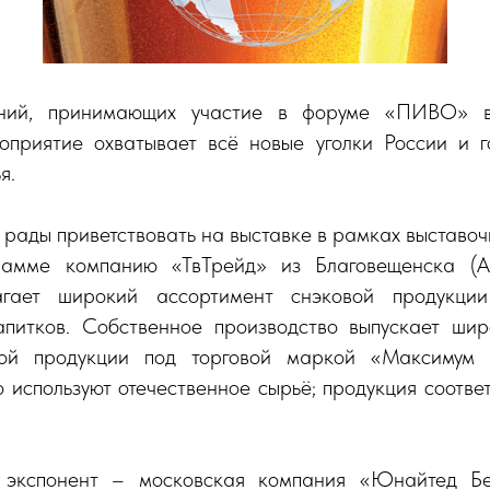
аний, принимающих участие в форуме «ПИВО» в
оприятие охватывает всё новые уголки России и 
я.
мы рады приветствовать на выставке в рамках выставоч
рамме компанию «ТвТрейд» из Благовещенска (Ам
агает широкий ассортимент снэковой продукции
апитков. Собственное производство выпускает ши
ной продукции под торговой маркой «Максимум в
 используют отечественное сырьё; продукция соотве
экспонент – московская компания «Юнайтед Бе