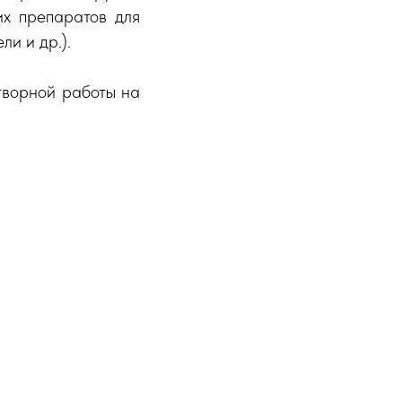
их препаратов для
и и др.).
творной работы на