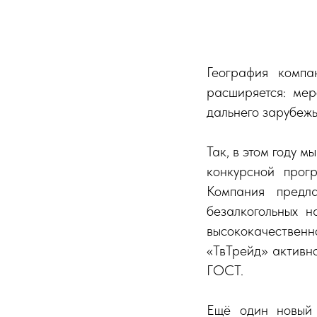
География комп
расширяется: мер
дальнего зарубежь
Так, в этом году 
конкурсной прог
Компания предл
безалкогольных н
высококачествен
«ТвТрейд» активно
ГОСТ.
Ещё один новый 