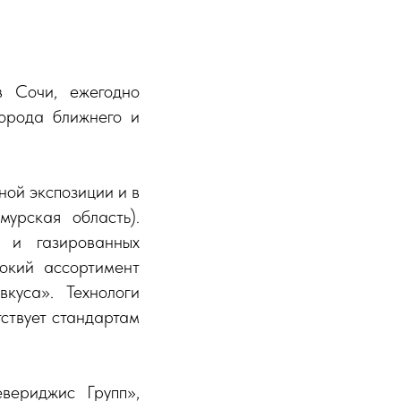
 Сочи, ежегодно
города ближнего и
ной экспозиции и в
урская область).
 и газированных
рокий ассортимент
куса». Технологи
тствует стандартам
вериджис Групп»,