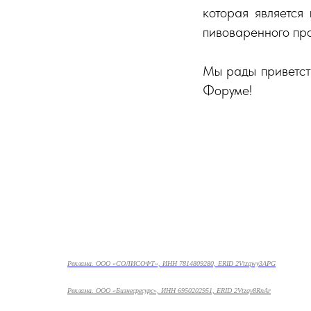
которая является
пивоваренного про
Мы рады приветст
Форуме!
Реклама. ООО «СОЛИСОФТ», ИНН 7814809280, ERID 2Vtzqwy3APG
Реклама. ООО «Бизнесресурс», ИНН 6950202951, ERID 2Vtzqv8RnAr