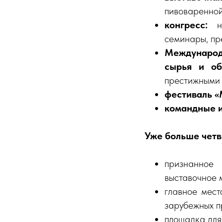
пивоваренной
конгресс:
семинары, пр
Международн
сырья и об
престижными 
фестиваль «
командные 
Уже больше чет
признанное 
выставочное 
главное мест
зарубежных п
площадка для