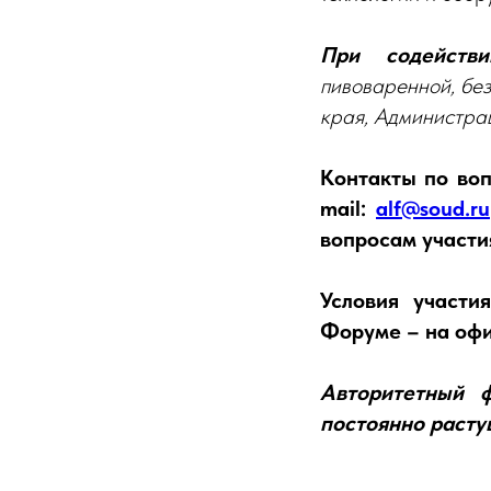
При содействи
пивоваренной, бе
края, Администрац
Контакты по вопр
mail:
alf@soud.ru
вопросам участия
Условия участи
Форуме – на оф
Авторитетный 
постоянно расту