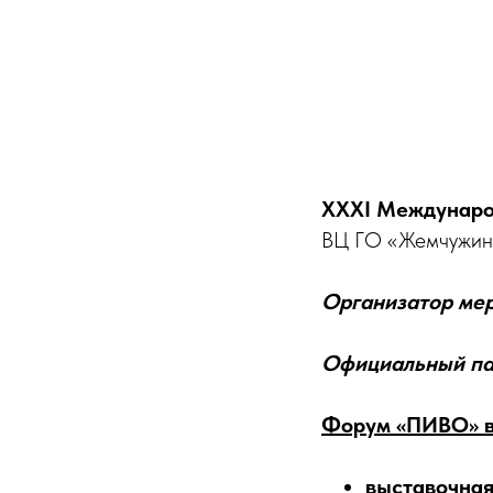
XXXI Междунар
ВЦ ГО «Жемчужин
Организатор мер
Официальный па
Форум «ПИВО» в
выставочна