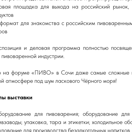
товая площадка для выхода на российский рынок,
дуктов
формат для знакомства с российским пивоваренны
ров
спозиция и деловая программа полностью посвящ
 пивоваренной индустрии.
ко на форуме «ПИВО» в Сочи даже самые сложные
ой атмосфере под шум ласкового Чёрного моря!
лы выставки
борудование для пивоварения; оборудование для 
ивзаводы; упаковка, тара и этикетки; холодильное об
удование для производства безалкогольных напитков.