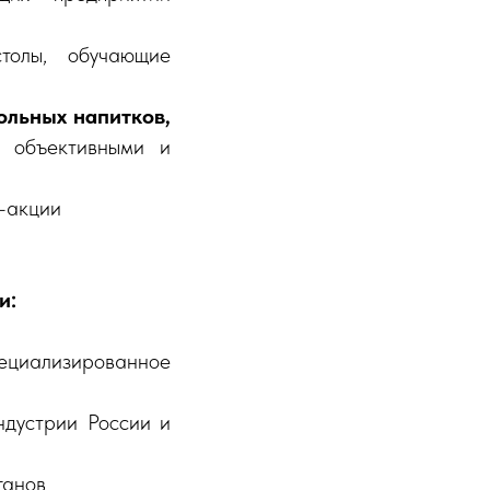
толы, обучающие
льных напитков,
и объективными и
о-акции
и:
циализированное
ндустрии России и
ганов