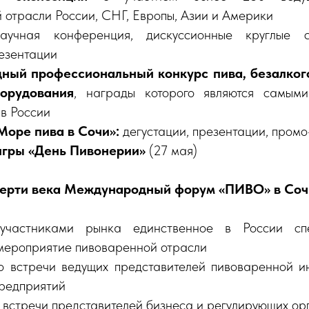
 отрасли России, СНГ, Европы, Азии и Америки
научная конференция, дискуссионные круглые с
езентации
ый профессиональный конкурс пива, безалкого
орудования
, награды которого являются самым
в России
Море пива в Сочи»:
дегустации, презентации, пром
игры «День Пивонерии»
(27 мая)
верти века Международный форум «ПИВО» в Соч
участниками рынка единственное в России спе
мероприятие пивоваренной отрасли
о встречи ведущих представителей пивоваренной и
редприятий
 встречи представителей бизнеса и регулирующих ор