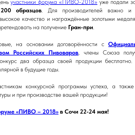
день
участники форума «ПИВО-2018»
уже подали за
о
200 образцов
. Для производителей важно и 
ысокое качество и награждённые золотыми медаля
 претендовать на получение
Гран-при
.
рвые, на основании договорённости с
Официал
ом Российских Пивоваров
, члены Союза полу
конкурс два образца своей продукции бесплатно.
улярной в будущие годы.
стникам конкурсной программы успеха, а также
уры и при производстве вашей продукции!
руме «ПИВО – 2018»
в Сочи 22-24 мая!