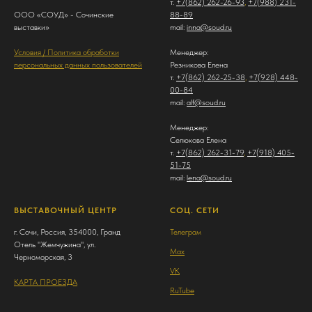
т.
+7(862) 262-26-93
,
+7(988) 231-
ООО «СОУД» - Сочинские
88-89
выставки»
mail:
inna@soud.ru
Условия / Политика обработки
Менеджер:
персональных данных пользователей
Резникова Елена
т.
+7(862) 262-25-38
,
+7(928) 448-
00-84
mail:
alf@soud.ru
Менеджер:
Селюкова Елена
т.
+7(862) 262-31-79
,
+7(918) 405-
51-75
mail:
lena@soud.ru
ВЫСТАВОЧНЫЙ ЦЕНТР
СОЦ. СЕТИ
г. Сочи, Россия, 354000, Гранд
Телеграм
Отель "Жемчужина", ул.
Max
Черноморская, 3
VK
КАРТА ПРОЕЗДА
RuTube