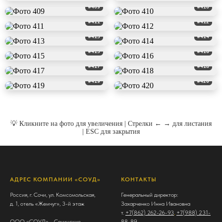
#409
#410
#411
#412
#413
#414
#415
#416
#417
#418
#419
#420
💡 Кликните на фото для увеличения | Стрелки ← → для листания
| ESC для закрытия
АДРЕС КОМПАНИИ «СОУД»
КОНТАКТЫ
Россия, г. Сочи, ул. Комсомольская,
Генеральный директор:
д. 1, отель «Жемчуг», 3-й этаж
Захарченко Инна Ивановна
т.
+7(862) 262-26-93
,
+7(988) 231-
ООО «СОУД» - Сочинские
88-89