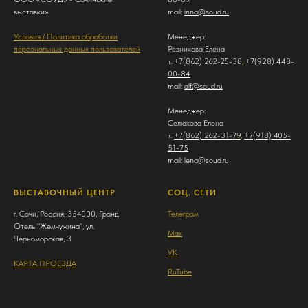
выставки»
mail:
inna@soud.ru
Условия / Политика обработки
Менеджер:
персональных данных пользователей
Резникова Елена
т.
+7(862) 262-25-38
,
+7(928) 448-
00-84
mail:
alf@soud.ru
Менеджер:
Селюкова Елена
т.
+7(862) 262-31-79
,
+7(918) 405-
51-75
mail:
lena@soud.ru
ВЫСТАВОЧНЫЙ ЦЕНТР
СОЦ. СЕТИ
г. Сочи, Россия, 354000, Гранд
Телеграм
Отель "Жемчужина", ул.
Max
Черноморская, 3
VK
КАРТА ПРОЕЗДА
RuTube