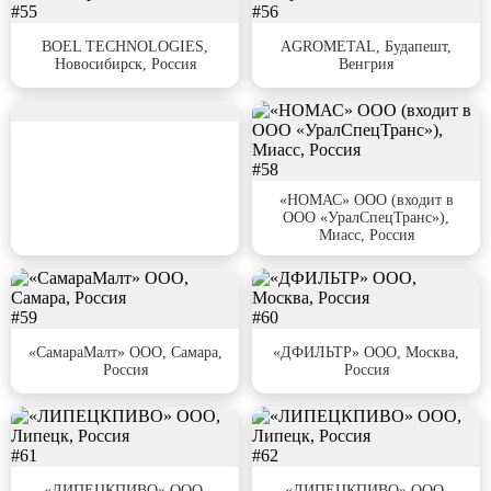
#55
#56
BOEL TECHNOLOGIES,
AGROMETAL, Будапешт,
Новосибирск, Россия
Венгрия
#57
#58
«НОМАС» ООО (входит в
ООО «УралСпецТранс»),
Миасс, Россия
#59
#60
«СамараМалт» ООО, Самара,
«ДФИЛЬТР» ООО, Москва,
Россия
Россия
#61
#62
«ЛИПЕЦКПИВО» ООО,
«ЛИПЕЦКПИВО» ООО,