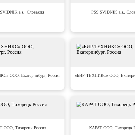
#27
SVIDNIK a.s., Словакия
PSS SVIDNIK a.s., Сло
#31
С» ООО, Екатеринбург, Россия
«БИР-ТЕХНИКС» ООО, Екатерин
#35
Т ООО, Тихорецк Россия
КАРАТ ООО, Тихорецк Р