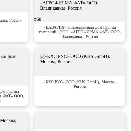
#68
ва, Россия
«БАВАРИЯ» Пивоваренный дом Группа
компаний» ООО, «АГРОФИРМА ФАТ» ООО,
Владикавказ, Россия
#72
«КХС РУС» ООО (KHS GmbH), Москва,
Россия
ом Группа
А ФАТ» ООО,
я