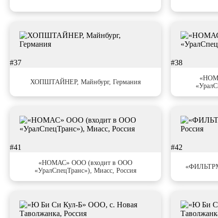
#37
#38
«НОМ
ХОПШТАЙНЕР, Майнбург, Германия
«УралС
#41
#42
«НОМАС» ООО (входит в ООО
«ФИЛЬТРМ
«УралСпецТранс»), Миасс, Россия