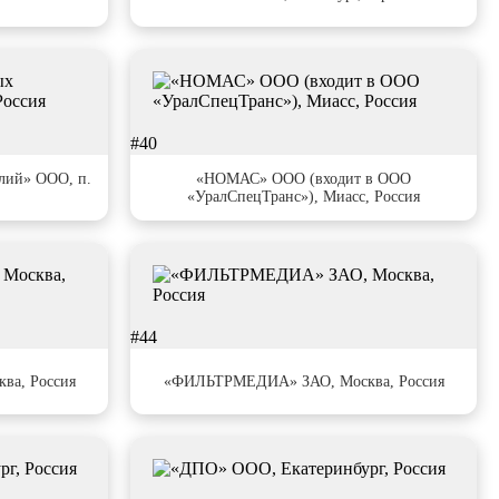
#40
лий» ООО, п.
«НОМАС» ООО (входит в ООО
«УралСпецТранс»), Миасс, Россия
#44
а, Россия
«ФИЛЬТРМЕДИА» ЗАО, Москва, Россия