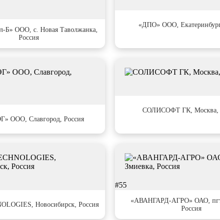
#47
«ДПО» ООО, Екатеринбург
л-Б» ООО, с. Новая Таволжанка,
Россия
#51
СОЛИСОФТ ГК, Москва, 
Г» ООО, Славгород, Россия
#55
«АВАНГАРД-АГРО» ОАО, пгт.
LOGIES, Новосибирск, Россия
Россия