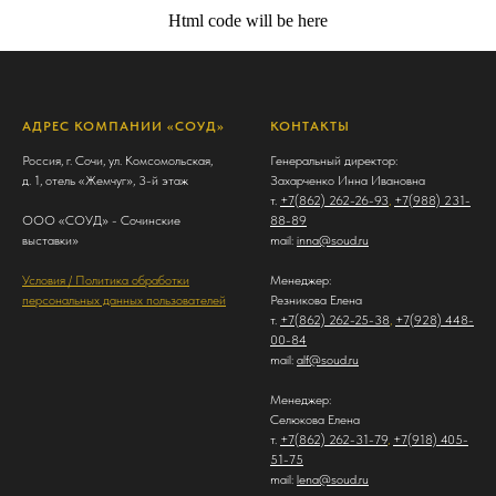
Html code will be here
АДРЕС КОМПАНИИ «СОУД»
КОНТАКТЫ
Россия, г. Сочи, ул. Комсомольская,
Генеральный директор:
д. 1, отель «Жемчуг», 3-й этаж
Захарченко Инна Ивановна
т.
+7(862) 262-26-93
,
+7(988) 231-
ООО «СОУД» - Сочинские
88-89
выставки»
mail:
inna@soud.ru
Условия / Политика обработки
Менеджер:
персональных данных пользователей
Резникова Елена
т.
+7(862) 262-25-38
,
+7(928) 448-
00-84
mail:
alf@soud.ru
Менеджер:
Селюкова Елена
т.
+7(862) 262-31-79
,
+7(918) 405-
51-75
mail:
lena@soud.ru